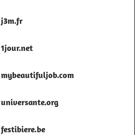
j3m.fr
1jour.net
mybeautifuljob.com
universante.org
festibiere.be