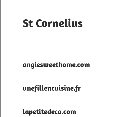
Skip
to
content
St Cornelius
Blog
de
la
ville
angiesweethome.com
unefillencuisine.fr
lapetitedeco.com