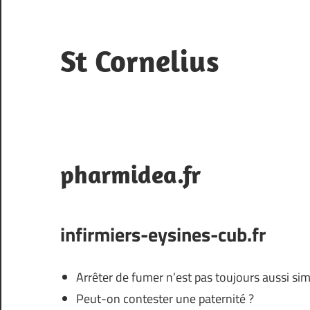
Skip
to
content
St Cornelius
Blog
de
la
ville
pharmidea.fr
infirmiers-eysines-cub.fr
Arrêter de fumer n’est pas toujours aussi sim
Peut-on contester une paternité ?