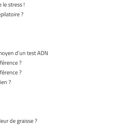
le stress !
ilatoire ?
u moyen d’un test ADN
férence ?
férence ?
ien ?
eur de graisse ?